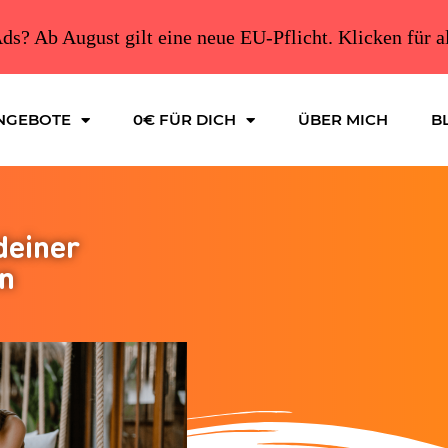
ds? Ab August gilt eine neue EU-Pflicht. Klicken für a
NGEBOTE
0€ FÜR DICH
ÜBER MICH
B
deiner
n